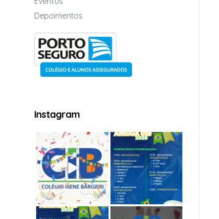
Eventos
Depoimentos
Instagram
Uma noite cheia de
EITA TREM BÃO! É
alegria, sorrisos e
AMANHÃ!
momentos
...
O nosso
...
86
1
44
0
O maior e mais
Neste Dia das Mães, o