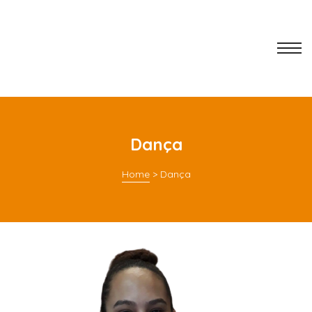
Dança
Home
>
Dança