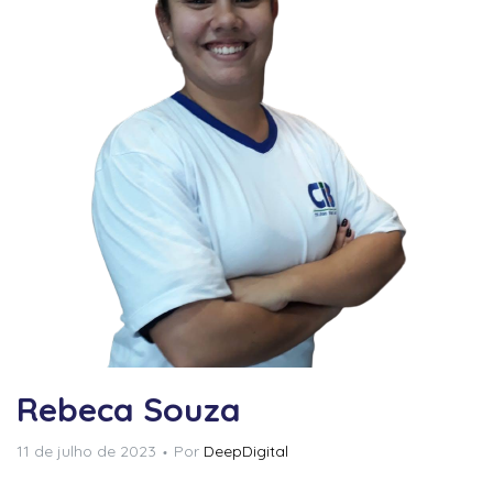
niciais
niciais
Rebeca Souza
11 de julho de 2023
Por
DeepDigital