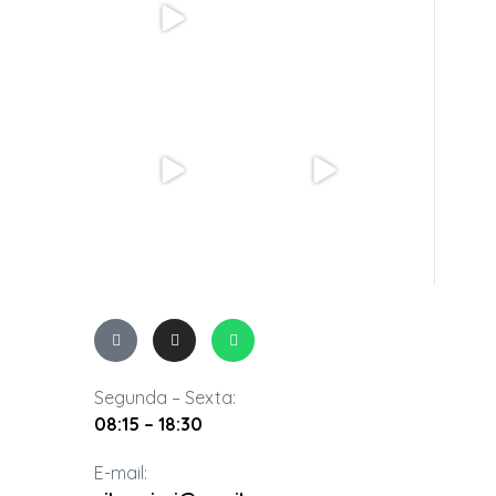
18
0
56
2
Um #TBT cheio de
No #TBT de hoje um
carinho e gratidão.
agradecimento da
Mais uma vez
...
nossa 31º
...
40
0
53
0
Segunda – Sexta:
08:15 – 18:30
E-mail: