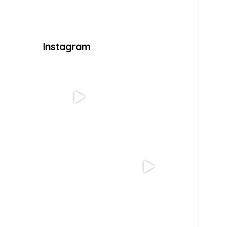
Instagram
Uma noite cheia de
🔥 EITA TREM BÃO! É
alegria, sorrisos e
AMANHÃ! 🔥
momentos
...
O nosso
...
86
1
44
0
🤠🔥 O maior e mais
Neste Dia das Mães, o
animado Arraiá da
Colégio CIB quer
região está
...
celebrar a
...
50
0
59
3
O futuro não está
Educação não se
chegando... ele já está
constrói apenas com
sendo
...
salas de aula
...