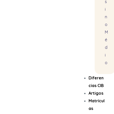
s
i
n
o
M
é
d
i
o
Diferen
cias CIB
Artigos
Matrícul
as